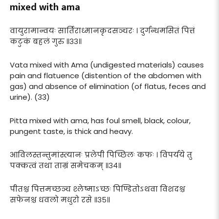
mixed with ama
वायुरामान्वयः सार्तिराध्मानकृदसञ्चरः । दुर्गन्धमसितं पित्तं
कटुकं बहलं गुरु ॥३३॥
Vata mixed with Ama (undigested materials) causes
pain and flatuence (distention of the abdomen with
gas) and absence of elimination (of flatus, feces and
urine). (33)
Pitta mixed with ama, has foul smell, black, colour,
pungent taste, is thick and heavy.
आविलस्तन्तुमांस्त्यानः प्रलेपी पिच्छिलः कफः । विपर्यये तु
पक्कत्वं तथा ताम्रं समेचकम् ॥३४॥
पीतश्च पित्तमच्छञ्च श्लेष्माऽच्छः पिण्डितोऽथवा विशदश्च
सफेनश्च धवलो मधुरो रसे ॥३५॥