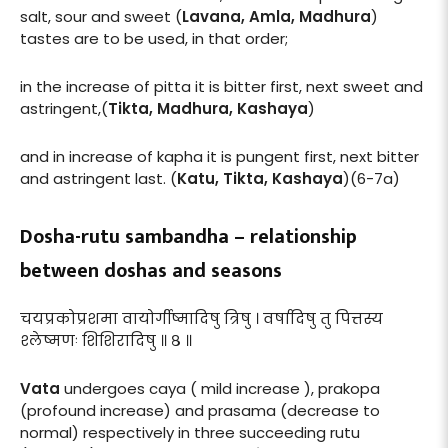
salt, sour and sweet (
Lavana, Amla, Madhura
)
tastes are to be used, in that order;
in the increase of pitta it is bitter first, next sweet and
astringent,(
Tikta, Madhura, Kashaya
)
and in increase of kapha it is pungent first, next bitter
and astringent last. (
Katu, Tikta, Kashaya
)(6-7a)
Dosha-rutu sambandha – relationship
between doshas and seasons
चयप्रकोप्रशमा वायोर्गीष्मादिषु त्रिषु । वर्षादिषु तु पित्तस्य
श्लेष्मणः शिशिरादिषु ॥ ८ ॥
Vata
undergoes caya ( mild increase ), prakopa
(profound increase) and prasama (decrease to
normal) respectively in three succeeding rutu