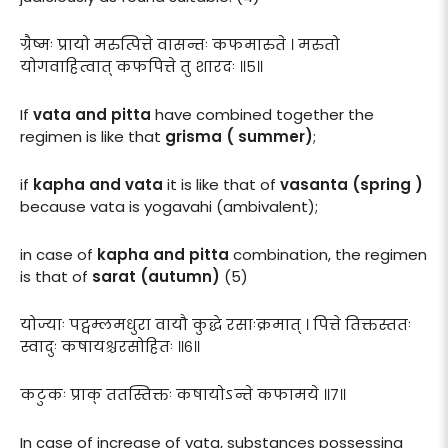
ग्रैष्मः प्रायो मरुत्पित्ते वासन्तः कफमारुते । मरुतो
योगवाहित्वात् कफपित्ते तु शारदः ॥५॥
If
vata and pitta
have combined together the
regimen is like that
grisma ( summer)
;
if
kapha and vata
it is like that of
vasanta (spring )
because vata is yogavahi (ambivalent);
in case of
kapha and pitta
combination, the regimen
is that of
sarat (autumn)
(5)
योज्याः पट्वम्लमधुरा वायौ कुद्धे रसाःक्रमात् । पित्ते तिक्तस्ततः
स्वादुः कषायश्चरसोहितः ॥६॥
कटुकः प्राक् ततस्तिक्तः कषायोऽन्ते कफामये ॥७॥
In case of increase of vata, substances possessing