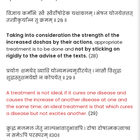
विज्ञाय कर्मभि: स्वैः स्वैर्दोषोद्रेकं यथाबलम् । भेषजं योजयेत्तत्तत्
तन्त्रीकुर्यान्न तु क्रमम् ॥ २८ ॥
Taking into consideration the strength of the
increased doshas by their actions
, appropriate
treatment is to be done and
not by sticking on
rigidly to the advise of the texts.
(28)
प्रयोगः शमयेद् व्याधिं योन्यमन्यमुदीरयेत् । नासौ विशुद्धः
शुद्धस्तुशमयेद्यो न कोपयेत् ॥ २९ ॥
A treatment is not ideal, if it cures one disease and
causes the increase of another disease at one and
the same time; an ideal treatment is that which cures
a disease but not excites another.
(29)
क्रुद्धं मलमलं जेतुं नाल्पभावादुभावपि । दोषा दोषात्मकत्वाच्च
न समेऽपि परस्परम् ॥३०॥