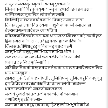
तानुगमनसम्मुग्धमुग्ध स्त्रिग्धमृदुवचनाभि
र्निजजघननिबिडकुचयुगलालङ्कारभारोद्वहनश्रमश्वसन
कम्पितमध्यमुकुलित लोचनोत्पलाभिः
किञ्चिद्विगलितनवयौवनाभिः प्रियाङ्गसङ्ग मात्रा
तिमात्रसुखास्वादवित्रं स्यमानांशुकैक कालोपजातव्रीडा
वैलक्ष्यप्रगल्भतावैक्ल व्यहर्षविषा
दविस्मयस्मितकोपप्रसादसाध्वसस्त्रस्तस्विन्नसर्वाङ्गद्रवीकृत
हिमाङ्गरागाभिः समस्तदेहहृदयप्र ह्लादकारिणीभि
र्विलासवतीभिश्चतुरङ्गमिवानङ्गबलमङ्गै
स्तनुभिरपिसमुद्वहन्तीभिरङ्गनाभिराश्लेषः ।
सकलरजनीकरकरनिकरावकीर्णशिशिरतराणि
भवनतलसलिलपुलिनानि ।
अतिसितसिकतोपास्तृततलमनेककाययन्त्रप्रवृत्तविमलसलिल
धार धारागृहम् ।
सागरानुकारितोयाशयोपतीरसुनिविष्टकुसुमितबहुविटपपृथुतु
ङ्गविविधतरतटरुहतरुनिवहबहलच्छायोपसञ्छन्नं
धवलरक्तनीलनी रजरजोव्याप्तमस्त
जलविपुलसिकतिलतलोपकल्पितं दोलायमान
गणतिथपृथुदृतिकलश-
सरणकरकस्रवदुद्द्कप्रवाहाहितमृत्सौरभभूतलैकदेशं