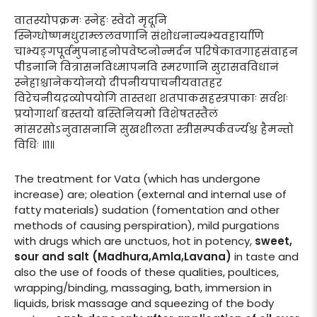
वातस्योपक्रमः स्नेहः स्वेदो मृदूनि
स्निग्धोष्णमधुराम्ललवणानि संशोधनान्यभ्यवहार्याणि
चाभ्यङ्गपूर्वमुपनाहनोपवेष्टनोन्मर्दन परिषेकावगाहसंवाहन
पीडनानि वित्रासनविध्मापनवि स्मरणानि सुरासवविधानं
स्नेहाश्चानेकयोनयो दीपनीयपाचनीयवातहर
विरेचनीयद्रव्योपयोगि तास्तथा शतपाकसहस्त्रपाकाः सर्वशः
प्रयोगार्था बस्तयो बस्तिनियमो विशेषतस्तैलं
मांसरसोऽनुवासनानि सुखशीलता स्त्रीसम्पर्कवर्ज्यश्च हैमन्तो
विधिः ॥१॥
The treatment for Vata (which has undergone
increase) are; oleation (external and internal use of
fatty materials) sudation (fomentation and other
methods of causing perspiration), mild purgations
with drugs which are unctuos, hot in potency,
sweet,
sour and salt (Madhura,Amla,Lavana)
in taste and
also the use of foods of these qualities, poultices,
wrapping/binding, massaging, bath, immersion in
liquids, brisk massage and squeezing of the body