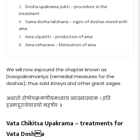
Dosha upakrama yukti – procedure in the
treatment
Sama dosha lakshana – signs of doshas mixed with
ama
Ama utpattti – production of ama
Ama nirharana – Elimination of ama
We will now expound the chapter known as
Dosopakramaniya (remedial measures for the
doshas); thus said Atreya and other great sages.
अथातो दोषोपक्रमणीयमध्यायं व्याख्यास्यामः । इति
हस्माद्दुरात्रेयादयो महर्षयः ॥
Vata Chikitsa Upakrama – treatments for
Vata Dosha