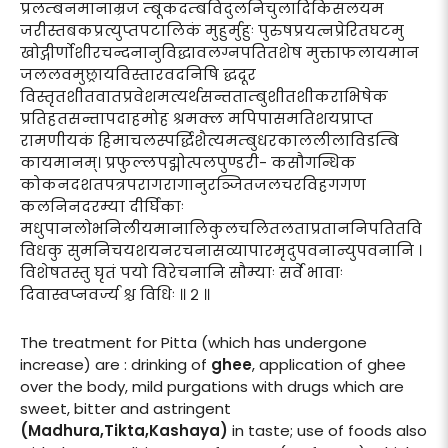
प्रलम्बनमानाम्रज म्बूकदम्बविदुलनिचुलादिकिसलयम
जरीस्तबकप्रत्युप्तपटालिकं मुहुर्मुहुः पुरुषप्रयत्नप्रेरितघटमु
खोद्गीर्णोशीरचन्दनानुविद्धावलग्नपतितशेष मुक्ताफलायमान
जललवमुछ्रायविस्तारवदनिषि द्धदूर
विस्तृतशीतवातप्रवेशमत्यर्थसन्तताम्बुशीतशीकराभिषेक
प्रतिहतसन्तापदाहमोह श्रमक्ल मपिपासमतिशयप्राप्त
रामणीयकं हिमाचलस्पर्द्धिशैत्यमम्बुधरकाललीलाविडम्बि
कायमानम्। प्रफुल्लपद्मोत्पलपुण्डरी- कसौगन्धिक
कोकनदशतपत्रपरागरागानुरञ्जितजलचरविहगगण
कलनिनदरम्या दीर्घिकाः
मधुपानलोभनिलीयमानालिकुलचलितलताप्रताननिपतितवि
विधकु सुमनिचयशयनरचनासव्यापारमृदुपवनान्युपवनानि ।
विशेषतस्तु घृतं पयो विरेचनानि सौम्याः सर्वे भावाः
दिवास्वप्नवर्ज्य श्च विधिः ॥ २ ॥
The treatment for Pitta (which has undergone
increase) are : drinking of
ghee
, application of ghee
over the body, mild purgations with drugs which are
sweet, bitter and astringent
(Madhura,Tikta,Kashaya)
in taste; use of foods also