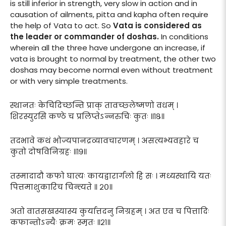
is still inferior in strength, very slow in action and in
causation of ailments, pitta and kapha often require
the help of Vata to act. So
Vata is considered as
the leader or commander of doshas.
In conditions
wherein all the three have undergone an increase, if
vata is brought to normal by treatment, the other two
doshas may become normal even without treatment
or with very simple treatments.
स्थानतः केचिदिच्छन्ति प्राक् तावच्छ्लेष्मणो वधम् ।
शिरस्युरसि कण्ठे च प्रलिप्तेऽन्नरुचिः कुतः ॥१८॥
तदभावे कथं भोज्यपानद्रव्यावचारणम् । असत्यभ्यवहारे च
कुतो दोषविनिग्रहः ॥१९॥
तस्मादादौ कफो घात्यः कायद्वारार्गलो हि सः । मध्यस्थायि यतः
पित्तमाशुकारिच चिन्त्यते ॥ २०॥
अतो वातसखस्यास्य कुर्यात्तदनु निग्रहम् । अत एव च पित्तादिः
कफान्तोऽन्यैः क्रमः स्मृतः ॥२१॥