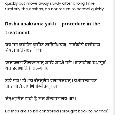
quickly but move away slowly after a long time.
Similarly the doshas, do not return to normal quickly.
Dosha upakrama yukti – procedure in the
treatment
चय एव जयेद्दोषं कुपितं त्वविरोधयन् । सर्वकोपे बलीयांसं
शेषदोषाविरोधतः ॥१४॥
क्रमान्मरुत्पित्तकफान् सर्वत्र सदृशे बले । वातादीनां यथापूर्वं
यतः स्वाभाविकं बलम् ॥१६॥
ऊचे पराशरोऽप्यर्थममुमेव प्रमाणमयन् । यथोपन्यासतः
प्राप्तमादौ दोषभिषग्जितम् ॥१६॥
नेतृभङ्गेन दृष्टो हि समं सैन्यपराजयः ॥१७॥
Doshas are to be controlled (brought back to normal)