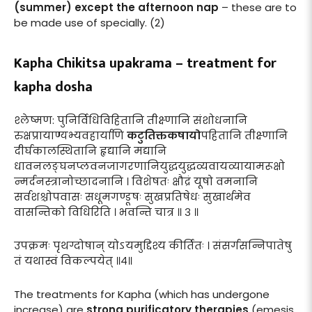
(summer) except the afternoon nap
– these are to
be made use of specially. (2)
Kapha Chikitsa upakrama – treatment for
kapha dosha
श्लेष्मण: पुनिर्विधिविहितानि तीक्ष्णानि संशोधनानि
रुक्षप्रायाण्यभ्यवहार्याणि
कटुतिक्तकषायो
पहितानि तीक्ष्णानि
दीर्घकालस्थितानि हृद्यानि मद्यानि
धावनलङ्घनप्लवनजागरणानियुद्धयुद्धव्यवायव्यायामरूक्षो
न्मर्दनस्त्रानोच्छादनानि । विशेषतः क्षौद्रं यूषो वमनानि
सर्वशश्चोपवासः सधूमगण्डूषः सुखप्रतिषेधः सुखार्थमेव
वासन्तिको विधिरिति । भवन्ति चात्र ॥ ३ ॥
उपक्रमः पृथग्दोषान् योऽयमुद्दिश्य कीर्तितः । संसर्गसन्निपातेषु
तं यथास्वं विकल्पयेत् ॥४॥
The treatments for Kapha (which has undergone
increase) are
strong purificatory therapies
(emesis