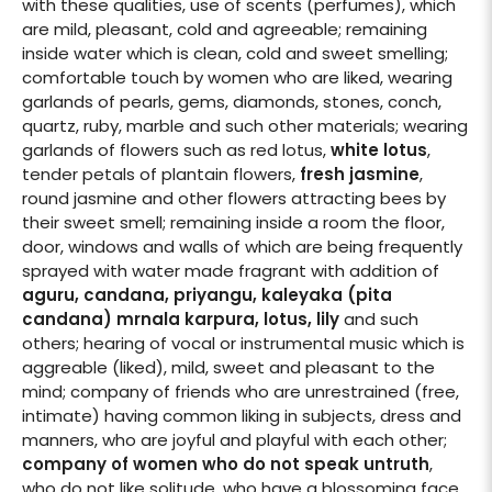
with these qualities, use of scents (perfumes), which
are mild, pleasant, cold and agreeable; remaining
inside water which is clean, cold and sweet smelling;
comfortable touch by women who are liked, wearing
garlands of pearls, gems, diamonds, stones, conch,
quartz, ruby, marble and such other materials; wearing
garlands of flowers such as red lotus,
white lotus
,
tender petals of plantain flowers,
fresh jasmine
,
round jasmine and other flowers attracting bees by
their sweet smell; remaining inside a room the floor,
door, windows and walls of which are being frequently
sprayed with water made fragrant with addition of
aguru, candana, priyangu, kaleyaka (pita
candana) mrnala karpura, lotus, lily
and such
others; hearing of vocal or instrumental music which is
aggreable (liked), mild, sweet and pleasant to the
mind; company of friends who are unrestrained (free,
intimate) having common liking in subjects, dress and
manners, who are joyful and playful with each other;
company of women who do not speak untruth
,
who do not like solitude, who have a blossoming face,