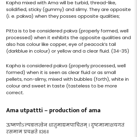
Kapha mixed with Ama will be turbid, thread-like,
solidified, sticky (gummy) and slimy. They are opposite
(i. e. pakwa) when they posses opposite qualities;
Pitta is to be considered pakva (properly formed, well
processed) when it exhibits the opposite qualities and
also has colour like copper, eye of peacock’s tail
(darkblue in colour) or yellow and a clear fluid. (34-35)
Kapha is considered pakva (properly processed, well
formed) when it is seen as clear fluid or as small
pellets, non-slimy, mixed with bubbles (forth), white in
colour and sweet in taste (tasteless to be more
correct.
Ama utpattti – production of ama
ऊष्मणोऽल्पबलत्वेन धातुमाद्यमपाचितम् । दुष्टमामाशयगतं
रसमामं प्रचक्षते ॥३६॥