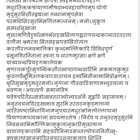
पित्तस्य सर्पिष्यानं सर्पिषा स्त्रेहनमधोदोषहरणं
मधुरतिक्तकषायाणामौषधाभ्यवहार्याणामुप योगो
मृदुसुरभिशीतहृद्यानां गन्धानामुपसेवा
परमशिशिरसुरभिसलिलमज्जनम् । मनोऽनुकूलं
संस्पर्शसुखानां
मुक्तामणिवैडूर्याश्मगर्भशङ्खशिलापद्मरागचन्द्रकान्ततरतरला
वलीनां भ्रमरत्रा सितसहस्रपत्रासितोत्पल
कदलीदलनवमालिका कुन्दमल्लिकादि विविधपूर्ण
प्रसूनविरजितानां स्त्रजां च धारणमुरसा। क्षणे क्षणे
चाग्र्यचन्दप्रियङ्गकालेयक
मृणालकर्पूरसुगन्धिकशीतस्वच्छगन्धवारिभिः सकमलकुमुद
कुवलयैर्भूमितलकवाटवातायन हर्म्यभित्तीनामाभिप्रोक्षणम् ।
श्रुतिसुखमृदुमधुरमनोऽनुगानां गीतवादित्राणामभ्युदयानां च
श्रवणम् । अयन्त्रणैः समानविष
यवेषचरितैरुत्सवोत्सवतरान्योन्यदर्शनैः सुहृदिः सहासनम् ।
अनृतवचनविरहस्वभाव सुरभि तरवदनकुड्मलानां
नातिस्पष्टाभिधायिनामनुपचारमधुरकोमलोल्लापानां
प्रियाणामपत्यकानां सदयमाश्लेषः । निर्दयं च तनुतरमृदुसुरभि
निवसनाभिर्माल्लिकामुकुलानुकारिमुक्ताफल
प्रायालङ्काराभिः सहचरीनिनादसञ्जल्पोपजनितौत्सु-
क्यकलहंसानुनादितनूपुररशनाकलाप शिञ्जि