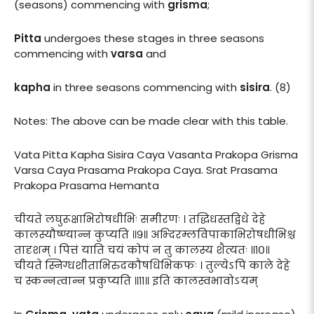
(seasons) commencing with
grisma
;
Pitta
undergoes these stages in three seasons
commencing with
varsa
and
kapha
in three seasons commencing with
sisira
. (8)
Notes: The above can be made clear with this table.
Vata Pitta Kapha Sisira Caya Vasanta Prakopa Grisma
Varsa Caya Prasama Prakopa Caya. Srat Prasama
Prakopa Prasama Hemanta
चीयते लघुरूक्षाभिरोषधीभिः समीरणः । तद्धिधस्तद्विधे देहे
कालस्यौष्ण्यान्न कुप्यति ॥९॥ अभ्दिरम्लविपाकाभिरोषधीभिश्च
तादृशम् । पित्तं याति चयं कोपं न तु कालस्य शैत्यतः ॥१०॥
चीयते स्निग्धशीताभिरुदकौषधिभिकफः । तुल्येऽपि काले देहे
च स्कन्नत्वान्न प्रकुप्यति ॥११॥ इति कालस्वभावोऽयम्