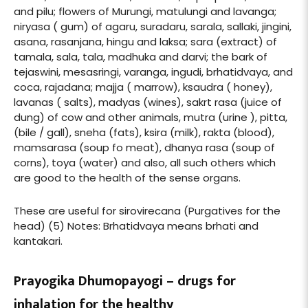
and pilu; flowers of Murungi, matulungi and lavanga;
niryasa ( gum) of agaru, suradaru, sarala, sallaki, jingini,
asana, rasanjana, hingu and laksa; sara (extract) of
tamala, sala, tala, madhuka and darvi; the bark of
tejaswini, mesasringi, varanga, ingudi, brhatidvaya, and
coca, rajadana; majja ( marrow), ksaudra ( honey),
lavanas ( salts), madyas (wines), sakrt rasa (juice of
dung) of cow and other animals, mutra (urine ), pitta,
(bile / gall), sneha (fats), ksira (milk), rakta (blood),
mamsarasa (soup fo meat), dhanya rasa (soup of
corns), toya (water) and also, all such others which
are good to the health of the sense organs.
These are useful for sirovirecana (Purgatives for the
head) (5) Notes: Brhatidvaya means brhati and
kantakari.
Prayogika Dhumopayogi – drugs for
inhalation for the healthy