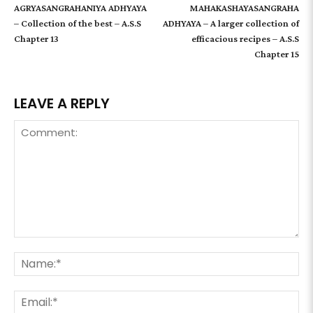
AGRYASANGRAHANIYA ADHYAYA
MAHAKASHAYASANGRAHA
– Collection of the best – A.S.S
ADHYAYA – A larger collection of
Chapter 13
efficacious recipes – A.S.S
Chapter 15
LEAVE A REPLY
Comment:
Na
Ema