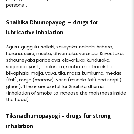
persons).
Snaihika Dhumopayogi – drugs for
lubricative inhalation
Aguru, guggulu, sallaki, saileyaka, nalada, hribera,
harena, usira, musta, dhyamaka, varanga, Srivestaka,
sthauneyaka paripelava, elava”luka, kunduraka,
sarjarasa, yasti, phalasara, sneha, madhuchista,
bilvaphala, majja, yava, tila, masa, kumkuma, medas
(fat), majja (marrow), vasa (muscle fat) and sarpi (
ghee ). These are useful for Snaihika dhuma
(inhalation of smoke to increase the moistness inside
the head).
Tiksnadhumopayogi – drugs for strong
inhalation