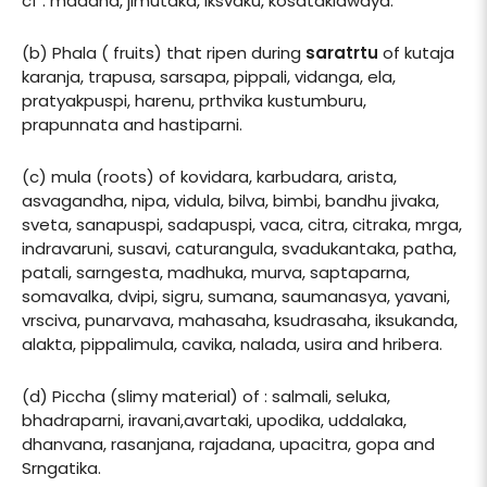
cf : madana, jimutaka, iksvaku, kosatakidwaya.
(b) Phala ( fruits) that ripen during
saratrtu
of kutaja
karanja, trapusa, sarsapa, pippali, vidanga, ela,
pratyakpuspi, harenu, prthvika kustumburu,
prapunnata and hastiparni.
(c) mula (roots) of kovidara, karbudara, arista,
asvagandha, nipa, vidula, bilva, bimbi, bandhu jivaka,
sveta, sanapuspi, sadapuspi, vaca, citra, citraka, mrga,
indravaruni, susavi, caturangula, svadukantaka, patha,
patali, sarngesta, madhuka, murva, saptaparna,
somavalka, dvipi, sigru, sumana, saumanasya, yavani,
vrsciva, punarvava, mahasaha, ksudrasaha, iksukanda,
alakta, pippalimula, cavika, nalada, usira and hribera.
(d) Piccha (slimy material) of : salmali, seluka,
bhadraparni, iravani,avartaki, upodika, uddalaka,
dhanvana, rasanjana, rajadana, upacitra, gopa and
Srngatika.