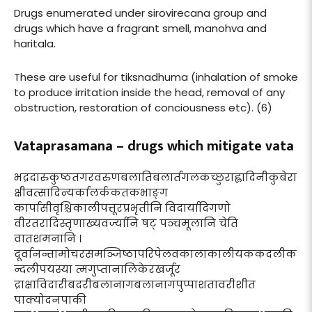
Drugs enumerated under sirovirecana group and
drugs which have a fragrant smell, manohva and
haritala.
These are useful for tiksnadhuma (inhalation of smoke
to produce irritation inside the head, removal of any
obstruction, restoration of conciousness etc). (6)
Vataprasamana – drugs which mitigate vata
भद्रदारुकुष्ठतगरवरुणबलातिबलार्तगलकच्छुराह्लादिनीकुबेरा
क्षीवत्सादिन्यर्कालर्ककतकभाङ्ग
कार्पासीवृश्चिकालीपत्तूरप्रभृतीनि विदार्यादिगणो
वीरतरादिस्तृणाख्यवर्ज्यानि षट् पञ्चमूलानि चेति
वातशमनानि ।
दूर्वानन्तामोचरसमञ्जिष्ठापरिपेलवकालाकालीयककदलीक
न्दलीपयस्या त्मगुप्तानालिकेरखर्जूर
द्राक्षाविदारीबदरीबलानागबलानागपुप्पाशतावरीशीत
पाक्योदनपाकी