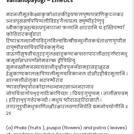
Vamanopayogi – Emetics
मदनजीमूतकेक्ष्वाकुकोशातकीद्वयफलपुष्पपत्राणिकुटजकर
ञ्जत्रपुससर्षपपिप्पलीविडङ्गैलाप्रत्य क्पुष्पीहरेणुपृ
ध्वीकाकुस्तुम्बरुप्रपुनाटानां फलानि शारदानि च हस्तिपर्ण्याः
कोविदारकर्बुदारा
रिष्टाश्वगन्धानीपविदुलबिल्वबिम्बीबन्धुजीवकश्वेताशणपुप्पीस
दापुष्पीवचाचित्राचित्रकमृगेन्द्र
वारुणीसुषवीचतुरङ्गुलस्वादुकण्टकपाठापाटलीशार्ङ्गष्टामधु
कमूर्वासप्तपर्णसोमवल्क द्वीपिशिग्रु
सुमनस्सौमनस्यायवानीवृश्चीवपुनर्नवामहासहाक्षुद्रस
हेक्षुकाण्डकालक्तपिप्पलीमूलचविकानल दोशीरहीबेरमूलानि ।
शाल्मलीशेलुका भद्रपण्यैराव
ण्यावर्त्तक्युपोदकोद्दालधन्वनरसाञ्जनराजाद
नोपचित्रागोपशृङ्गाटिकापिच्छाः । प्रियङ्गुपूप्पम् । तालीसपत्रम्
| हरिद्राशृङ्गवेरकन्दौ । मधुय ष्टीदारुहरिद्रासारौ ।
तगरगुडूचीमधुफाणितक्षीरक्षारलवणानिचेति बमनोपयोगीनि ॥
२॥
(a) Phala (fruits ), puspa (flowers) and patra ( leaves)