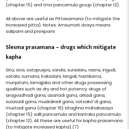
(chapter 15) and trna pancamula group (chapter 12).
All above are useful as Pittasamana (to mitigate the
increased pitta). Notes: Amsumati dvaya means
saliparni and prsniparni
Slesma prasamana – drugs which mitigate
kapha
Sita, siva, satapuspa, sarala, suradaru, rasna, ingudi,
satala, sumana, Kakadani, langali, hastikarna,
munjatam, lamajjaka and other drugs possessing
qualities such as dry and hot potency; drugs of
aragvadhadi gana, asanadi gana, arkadi gana,
surasadi gana, muskakadi gana, vatsaka¯di gana,
mustadi gana (chapter 16) sitaghna mahakasaya
(chapter 15) valli pancamula and kantaka pancamula
(chapter 12). All these are useful for kapha prasamana
(to mitigate increased kapha).(7)