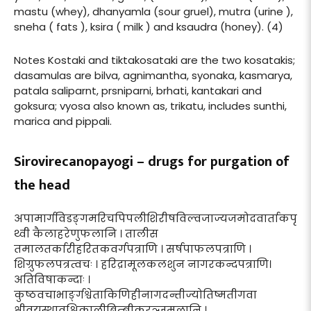
mastu (whey), dhanyamla (sour gruel), mutra (urine ),
sneha ( fats ), ksira ( milk ) and ksaudra (honey). (4)
Notes Kostaki and tiktakosataki are the two kosatakis;
dasamulas are bilva, agnimantha, syonaka, kasmarya,
patala saliparnt, prsniparni, brhati, kantakari and
goksura; vyosa also known as, trikatu, includes sunthi,
marica and pippali.
Sirovirecanopayogi – drugs for purgation of
the head
अपामार्गविडङ्गमरिचपिपलीशिरीषविल्वजाज्यजमोदवार्ताकपृ
थ्वी कैलाहरेणुफलानि । तालीस
तमालतर्कारीहरितकवर्गपत्राणि । सर्षपाफलपत्राणि ।
शिग्रुफलपत्रत्वचः । हरिद्रामूलकलशुन नागरकन्दपत्राणि।
अतिविषाकन्दाः ।
कुष्ठवचाभार्ङ्गश्वेताकिणिहीनागदन्तीज्योतिष्मतीगवा
क्षीवयस्थावृश्चिकालीबिम्बीकरञ्जमूलानि ।