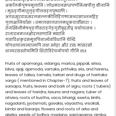
अर्कालर्कपुषपमूलानि । लोध्रमदनसप्तपर्णनिम्बपीलु बीजानि
। मुरुङ्गीमातुलुङ्गीलवङ्गपुष्पाणि ।
अगरुसुरदारुसरलसल्लकीजिङ्गिण्यसनरसाञ्जनहिङ्
गुलाक्षानिर्यासाः । तमालसालतालमधूकदार्वीसाराः ।
तेजस्विनीमेषशृङ्गीवराङ्गेङ्गुदीबृहतीद्व यचोचत्वचः ।
राजादनमज्जक्षौद्रलवणानि मद्यानि
गवादिशकृद्रसमूत्रपित्तान्येवंविधानि चेन्द्रि
योपशयान्यन्यान्यपि तथा स्नेहाः क्षीरं रक्तं मांसरसो
धान्यरसस्तोयमिति शिरोविरेचनोपयो गीनि ॥५॥
Fruits of apamarga, vidanga, marica, pippali, sirisa,
bilva, ajaji, ajamoda, vartaka, prthvika, ela, and harenu,
leaves of talisa, tamala, tarkari and drugs of haritaka
varga ( mentioned in Chapter-7); fruits and leaves of
sarsapa, fruits, leaves and bark of sigru; roots ( tubers)
and leaves of haridra, lasuna and nagara; tuber of
ativisa, roots of kustha, vaca, bharigi, sweta, kinihi,
nagadanti, jyotismati, gavaksi, vayastha, vrscikali,
bimbi and karanja; flowers and roots of arka and
alarka, seeds of lodhra, madana, saptaparna, nimba