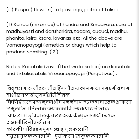
(e) Puspa ( flowers) : of priyangu, patra of talisa.
(f) Kanda (rhizomes) of haridra and Srngavera, sara of
madhuyasti and daruharidra, tagara, guduci, madhu,
phanita, ksira, ksara, lavanas etc. All the above are
Vamanopayogi (emetics or drugs which help to
produce vomiting. ( 2 )
Notes: Kosatakidvaya (the two kosataki) are kosataki
and tiktakosataki. Virecanopayogi (Purgatives) :
त्रिवृच्छामादन्तीद्रवन्तीशङ्गिनीसप्तलाजगन्धाजशृङ्गीवचाग
वाक्षीछगलात्रीसुवर्णक्षीरीचित्रक
किणिहीहस्वपञ्चमूलवृश्रीवपुनर्नवापलङ्कषावास्तुकशाकसा
लमूलानि । तिल्वकरम्यककापि ल्यकपाटलीत्वचः
त्रिफलापीलुप्रियालकुवलबदरकर्कन्धुकाश्मर्यपरूषक
द्राक्षानीलिनीक्लीतन
कोदकीर्याविडङ्गपूगपञ्चाङ्गुलफलानि ।
चतुरङ्गुलफलपत्राणि । पूतीकस्य त्वकूफलपत्राणि ।