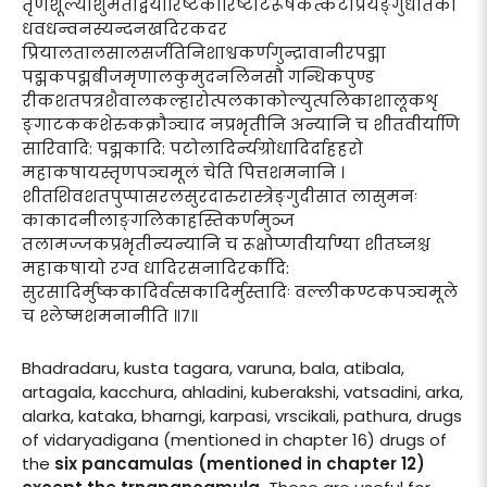
तृणशूल्यांशुमतीद्वयारिष्टकारिष्टाटरूषकेत्कटप्रियङ्गुधातकी
धवधन्वनस्यन्दनखदिरकदर
प्रियालतालसालसर्जतिनिशाश्वकर्णगुन्द्रावानीरपद्मा
पद्मकपद्मबीजमृणालकुमुदनलिनसौ गन्धिकपुण्ड
रीकशतपत्रशैवालकल्हारोत्पलकाकोल्युत्पलिकाशालूकशृ
ङ्गाटककशेरुकक्रौञ्चाद नप्रभृतीनि अन्यानि च शीतवीर्याणि
सारिवादि: पद्मकादि: पटोलादिर्न्यग्रोधादिर्दाहहरो
महाकषायस्तृणपञ्चमूलं चेति पित्तशमनानि ।
शीतशिवशतपुप्पासरलसुरदारुरास्त्रेङ्गुदीसात लासुमनः
काकादनीलाङ्गलिकाहस्तिकर्णमुञ्ज
तलामज्जकप्रभृतीन्यन्यानि च रूक्षोप्णवीर्याण्या शीतघ्नश्च
महाकषायो रग्व धादिरसनादिरर्कादि:
सुरसादिर्मुष्ककादिर्वत्सकादिर्मुस्तादिः वल्लीकण्टकपञ्चमूले
च श्लेष्मशमनानीति ॥७॥
Bhadradaru, kusta tagara, varuna, bala, atibala,
artagala, kacchura, ahladini, kuberakshi, vatsadini, arka,
alarka, kataka, bharngi, karpasi, vrscikali, pathura, drugs
of vidaryadigana (mentioned in chapter 16) drugs of
the
six pancamulas (mentioned in chapter 12)