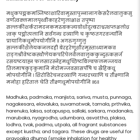
मधुकपद्मकमञ्जिष्ठाशारिवामुस्तापुन्नानागकेसरैलवालुकसु
वर्णत्वक्लमालपृथ्वीकाहरेणुलाक्षाश तपुष्पा
सल्लकीशर्करामदनकमरुबकन्यग्रोधोदुम्बराश्वत्थप्लक्षलोध्र
त्वक् पद्मोत्पलानि सर्वगन्ध द्रव्याणि च कुष्ठतगरवर्ज्यानि
प्रायागिकधूमोपयोगीनि ॥ अगरुगुग्गुलु
सल्लकीशैलेयकनलदही बेरहरेणूशीरमुस्ताध्यामकव
राङ्गश्रीवेष्टकस्थौणेयकपरिपेलवैलवालुककुन्दुरुकसर्ज
रसयष्टयाह्न फलसारस्नेहमधूच्छिष्टबिल्वफलमज्जयव
तिलमाषकुङ्कुमानि मेदोमज्जवसासर्पषि च स्रैहिकधू
मोपयोगीनि । शिरोविरेचनद्रव्याणि गन्धद्रच्याणि च तीक्ष्णानि
मनोहा हरितालं चेति तीक्ष्णधूमोपयोगीनि ॥६॥
Madhuka, padmaka, manjista, sariva, musta, punnaga,
nagakesara, elavaluka, suvarnatwak, tamala, prthvika,
harenuka, laksa, satapuspa, sallaki, sarkara, madanaka,
marubaka, nyagrodha, udumbara, asvattha, plaksa,
lodhra, tvak, padma, utpala, all fragrant substances
except kustha; and tagara. These drugs are useful for
prayogika dhuma (smoke inhalation for healthy