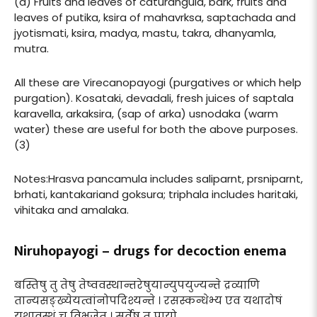
(d) Fruits and leaves of caturangula, bark, fruits and
leaves of putika, ksira of mahavrksa, saptachada and
jyotismati, ksira, madya, mastu, takra, dhanyamla,
mutra.
All these are Virecanopayogi (purgatives or which help
purgation). Kosataki, devadali, fresh juices of saptala
karavella, arkaksira, (sap of arka) usnodaka (warm
water) these are useful for both the above purposes.
(3)
Notes:Hrasva pancamula includes saliparnt, prsniparnt,
brhati, kantakariand goksura; triphala includes haritaki,
vihitaka and amalaka.
Niruhopayogi – drugs for decoction enema
बस्तिषु तु तेषु तेष्ववस्थान्तरेषुयान्युपयुज्यन्ते द्रव्याणि
तान्यसङ्ख्येयत्वांनोपदिश्यन्ते । रसस्कन्धेभ्य एव यथादोषं
यथावस्थं च विभजेत् । सर्वेषु तु प्रायो