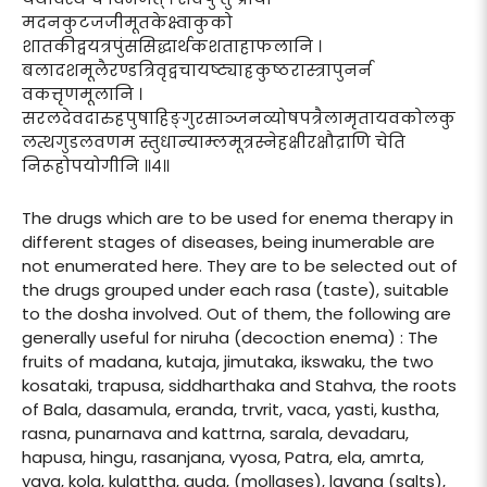
मदनकुटजजीमूतकेक्ष्वाकुको
शातकीद्वयत्रपुंससिद्धार्थकशताहाफलानि ।
बलादशमूलैरण्डत्रिवृद्वचायष्ट्याह्रकुष्ठरास्त्रापुनर्न
वकत्तृणमूलानि ।
सरलदेवदारुहपुषाहिङ्गुरसाञ्जनव्योषपत्रैलामृतायवकोलकु
लत्थगुडलवणम स्तुधान्याम्लमूत्रस्नेहक्षीरक्षौद्राणि चेति
निरूहोपयोगीनि ॥४॥
The drugs which are to be used for enema therapy in
different stages of diseases, being inumerable are
not enumerated here. They are to be selected out of
the drugs grouped under each rasa (taste), suitable
to the dosha involved. Out of them, the following are
generally useful for niruha (decoction enema) : The
fruits of madana, kutaja, jimutaka, ikswaku, the two
kosataki, trapusa, siddharthaka and Stahva, the roots
of Bala, dasamula, eranda, trvrit, vaca, yasti, kustha,
rasna, punarnava and kattrna, sarala, devadaru,
hapusa, hingu, rasanjana, vyosa, Patra, ela, amrta,
yava, kola, kulattha, guda, (mollases), lavana (salts),