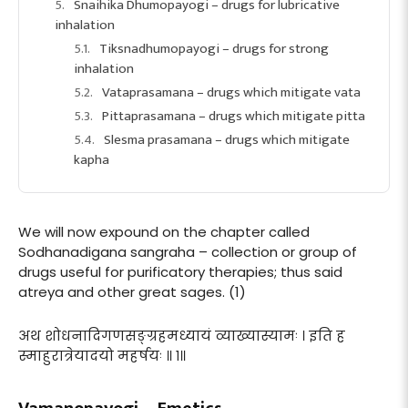
Snaihika Dhumopayogi – drugs for lubricative
inhalation
Tiksnadhumopayogi – drugs for strong
inhalation
Vataprasamana – drugs which mitigate vata
Pittaprasamana – drugs which mitigate pitta
Slesma prasamana – drugs which mitigate
kapha
We will now expound on the chapter called
Sodhanadigana sangraha – collection or group of
drugs useful for purificatory therapies; thus said
atreya and other great sages. (1)
अथ शोधनादिगणसङ्ग्रहमध्यायं व्याख्यास्यामः । इति ह
स्माहुरात्रेयादयो महर्षयः ॥ १॥