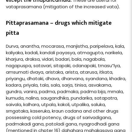
except the trnapancamula.
These are useful for
vataprasamana (mitigation of the increased vata).
Pittaprasamana – drugs which mitigate
pitta
Durva, anantha, mocarasa, manjistha, paripelava, kala,
kaliyaka, kadali, kandali payasya, atmagupta, narikela,
kharjura, draksa, vidari, badari, bala, nagabala,
nagapuspa, satavari, sitapaki, odanapaki, trnasu”lya,
amsumati dvaya, aristaka, arista, atarusa, itkata,
priyangu, dhataki, dhava, dhanvana, syandana, khadira,
kadara, priyala, tala, sala, sarja, tinisa, asvakarna,
gundra, vanira, padma, padmaka, padma bija, mrnala,
kumuda, nalina, saugandhika, pundarika, satapatra,
saivala, kalhara, utpala, kakoli, utpalika, saluka,
srngataka, kaseruka, kraun cadana and other drugs
possessing cold potency, drugs of sarivadigana,
padmakadi gana, patoladi gana, nyagrodhadi gana
(mentioned in chpter 16) dahahara mahakasaya gana